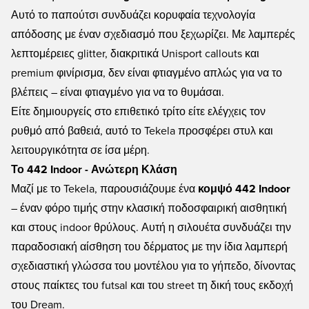
Αυτό το παπούτσι συνδυάζει κορυφαία τεχνολογία
απόδοσης με έναν σχεδιασμό που ξεχωρίζει. Με λαμπερές
λεπτομέρειες glitter, διακριτικά Unisport callouts και
premium φινίρισμα, δεν είναι φτιαγμένο απλώς για να το
βλέπεις – είναι φτιαγμένο για να το θυμάσαι.
Είτε δημιουργείς στο επιθετικό τρίτο είτε ελέγχεις τον
ρυθμό από βαθειά, αυτό το Tekela προσφέρει στυλ και
λειτουργικότητα σε ίσα μέρη.
Το 442 Indoor - Ανώτερη Κλάση
Μαζί με το Tekela, παρουσιάζουμε ένα
κομψό 442 Indoor
– έναν φόρο τιμής στην κλασική ποδοσφαιρική αισθητική
και στους indoor θρύλους. Αυτή η σιλουέτα συνδυάζει την
παραδοσιακή αίσθηση του δέρματος με την ίδια λαμπερή
σχεδιαστική γλώσσα του μοντέλου για το γήπεδο, δίνοντας
στους παίκτες του futsal και του street τη δική τους εκδοχή
του Dream.