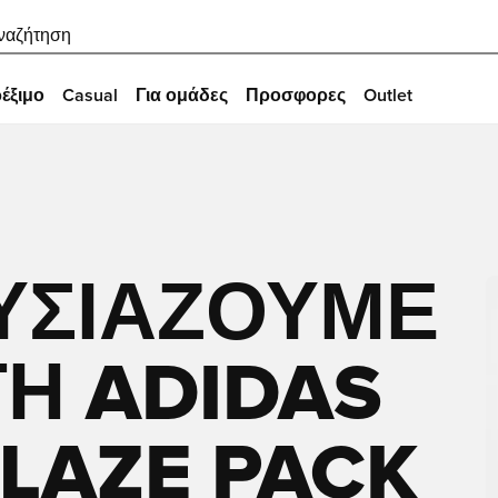
ναζήτηση
έξιμο
Casual
Για ομάδες
Προσφορες
Outlet
ΥΣΙΆΖΟΥΜΕ
ΓΉ ADIDAS
LAZE PACK