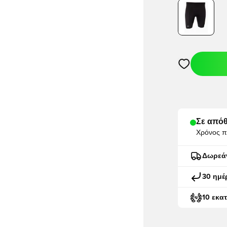
Ανοίγει ένα M
Σε απόθ
Χρόνος π
Δωρεά
30 ημέ
10 εκα