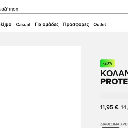
ναζήτηση
έξιμο
Casual
Για ομάδες
Προσφορες
Outlet
-
20
%
ΚΟΛΆΝ
PROTE
11,95 €
14
ΔΙΑΘΈΣΙΜΑ ΧΡ