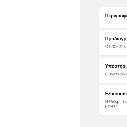
Περιγραφ
Προδιαγρ
OT203.010, 
Ανδρικά, Βα
Υποστήρι
Είμαστε εδώ
Εξουσιοδ
Η Unisport 
μάρκες