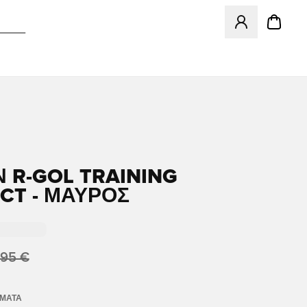
Ανοίγει ένα Moda
 R-GOL TRAINING
CT - ΜΑΎΡΟΣ
,95 €
ΏΜΑΤΑ