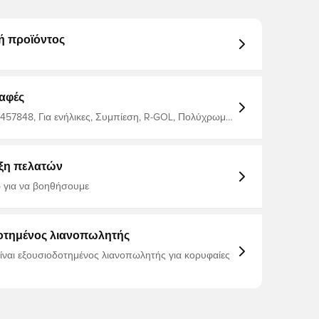
ή προϊόντος
αφές
457848, Για ενήλικες, Συμπίεση, R-GOL, Πολύχρωμο,
σική στρώση, Κοντό
ξη πελατών
 για να βοηθήσουμε
οτημένος λιανοπωλητής
είναι εξουσιοδοτημένος λιανοπωλητής για κορυφαίες