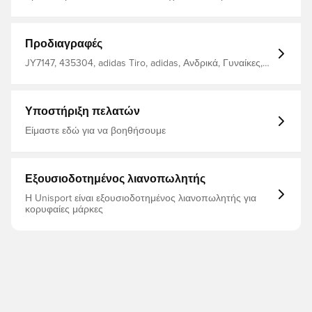
προπόνησης Tiro 26 League προσφέρει μια μοντέρνα
εμφάνιση που προσαρμόζεται στο σώμα Κλείσιμο με
κορδόνι Ένθετα πλέγματος Τσέπες με φερμουάρ
Τεχνολογία Climacool Κανονική εφαρμογή 100%
Προδιαγραφές
ανακυκλωμένος πολυεστέρας
JY7147, 435304, adidas Tiro, adidas, Ανδρικά, Γυναίκες,
Σορτς, Κοντό, Παιδιά, Μάυρο
Υποστήριξη πελατών
Είμαστε εδώ για να βοηθήσουμε
Εξουσιοδοτημένος λιανοπωλητής
Η Unisport είναι εξουσιοδοτημένος λιανοπωλητής για
κορυφαίες μάρκες