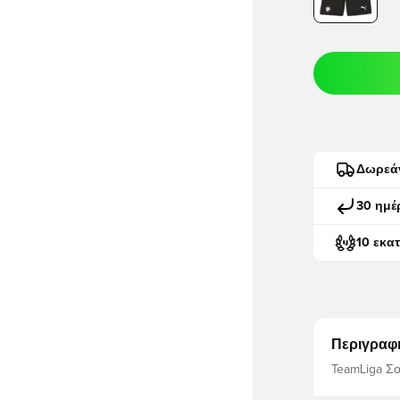
Δωρεά
30 ημέ
10 εκα
Περιγραφ
TeamLiga Σ