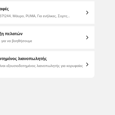
αφές
371244, Μάυρο, PUMA, Για ενήλικες, Σορτς
 PUMA Liga, Ανδρικά, Κοντό, Men'S 100% Polyester
ts
ξη πελατών
 για να βοηθήσουμε
οτημένος λιανοπωλητής
είναι εξουσιοδοτημένος λιανοπωλητής για κορυφαίες