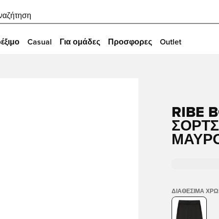
ναζήτηση
έξιμο
Casual
Για ομάδες
Προσφορες
Outlet
RIBE 
ΣΟΡΤΣ
ΜΑΎΡ
ΔΙΑΘΈΣΙΜΑ ΧΡ