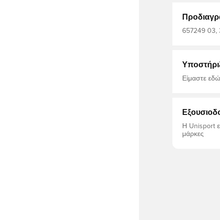
Προδιαγρ
657249 03, 
προπόνησης,
Knitted Shor
Υποστήρι
Είμαστε εδώ
Εξουσιοδ
Η Unisport 
μάρκες