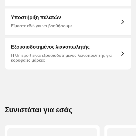
αγώνας.
Ανδρικά, Γυναίκες, Σορτς προπόνησης, Κοντό, Παιδιά
Υποστήριξη πελατών
Είμαστε εδώ για να βοηθήσουμε
Εξουσιοδοτημένος λιανοπωλητής
Η Unisport είναι εξουσιοδοτημένος λιανοπωλητής για
κορυφαίες μάρκες
Συνιστάται για εσάς