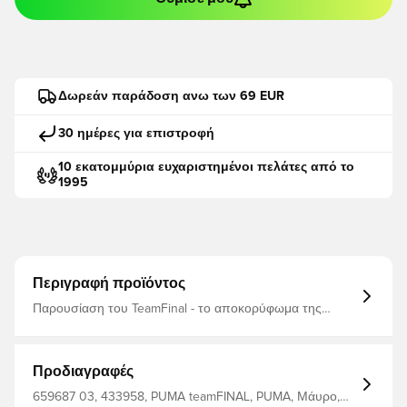
Δωρεάν παράδοση ανω των 69 EUR
30 ημέρες για επιστροφή
10 εκατομμύρια ευχαριστημένοι πελάτες από το
1995
Περιγραφή προϊόντος
Παρουσίαση του TeamFinal - το αποκορύφωμα της
απόδοσης ποδοσφαιρικών ενδυμάτων. Αυτή η ελίτ σειρά
είναι σχεδιασμένη με προηγμένα υφάσματα και
απευθύνεται σε αθλητές που απαιτούν το καλύτερο.
Κάθε λεπτομέρεια έχει επεξεργαστεί προσεκτικά για να
Προδιαγραφές
διασφαλιστεί ότι οι παίκτες μπορούν να αποδώσουν
καλύτερα, ανεξάρτητα από το πόσο έντονος είναι ο
659687 03, 433958, PUMA teamFINAL, PUMA, Μάυρο,