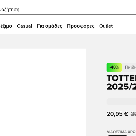
ναζήτηση
έξιμο
Casual
Για ομάδες
Προσφορες
Outlet
-
48
%
Παιδι
TOTTE
2025/
20,95 €
3
ΔΙΑΘΈΣΙΜΑ ΧΡ