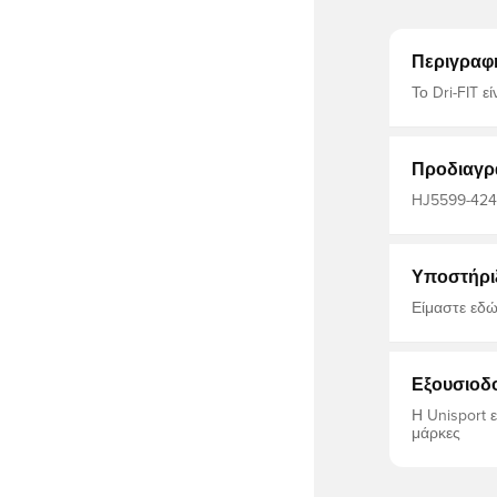
Περιγραφ
Το Dri-FIT ε
γρήγορα και
να είστε πάν
χρησιμοποιούν ο
από 100% π
Προδιαγρ
HJ5599-424,
Σπιτικά Σετ
Polyester F
Υποστήρι
Είμαστε εδώ
Εξουσιοδ
Η Unisport 
μάρκες