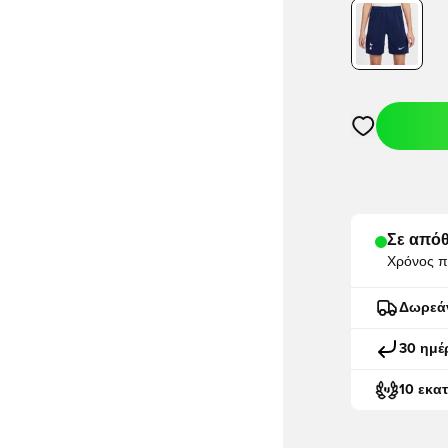
Ανοίγει ένα M
Σε απόθ
Χρόνος π
Δωρεά
30 ημέ
10 εκα