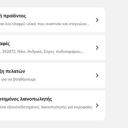
ή προϊόντος
ίναι ένα ελαφρύ υλικό που αναπνέει και στεγνώνει
 κατευθύνει την υγρασία μακριά από το σώμα, ώστε
τα στεγνοί, άνετοι και εστιασμένοι Ίδιο σχέδιο που
ι παίκτες Κανονική εφαρμογή Κατασκευασμένο
ολυεστέρα.
αφές
 392872, Nike, Ανδρικά, Σορτς ποδοσφαίρου,
, Κοντό, This Product Is Made With 100% Recycled
ibers, Μπλε, 2025/26, Πουκάμισα φίλων, Παιδιά
ξη πελατών
 για να βοηθήσουμε
οτημένος λιανοπωλητής
είναι εξουσιοδοτημένος λιανοπωλητής για κορυφαίες