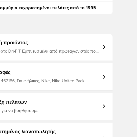
τομμύρια ευχαριστημένοι πελάτες από το 1995
ή προϊόντος
ορτς Dri-FIT Εμπνευσμένα από πρωταγωνιστές που
α όρια, αυτά τα σορτς Nike United The Academy
 σε βαθύ μπορντό χρώματα με γραφικά εμπνευσμένα
χέδια Σε συνδυασμό με την τεχνολογία
ς του ιδρώτα, σας βοηθούν να μάθετε τα βασικά,
αφές
ρείτε να διαδώσετε τον φόβο στο γήπεδο 100%
ς
462186, Για ενήλικες, Nike, Nike United Pack,
ναίκες, Σορτς ποδοσφαίρου, Κοντό
ξη πελατών
 για να βοηθήσουμε
οτημένος λιανοπωλητής