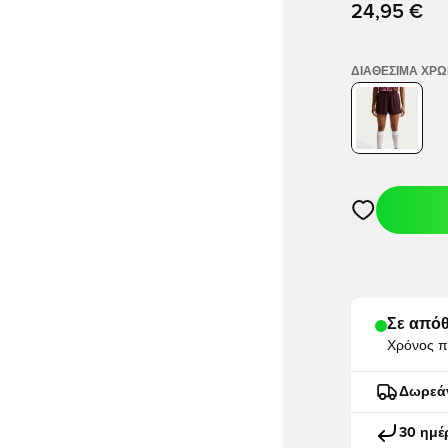
24,95 €
ΔΙΑΘΈΣΙΜΑ ΧΡ
Ανοίγει ένα M
Σε απόθ
Χρόνος π
Δωρεά
30 ημέ