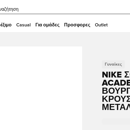
ναζήτηση
έξιμο
Casual
Για ομάδες
Προσφορες
Outlet
Γυναίκες
NIKE 
ACADEM
ΒΟΥΡ
ΚΡΟΥΣ
ΜΕΤΑΛ