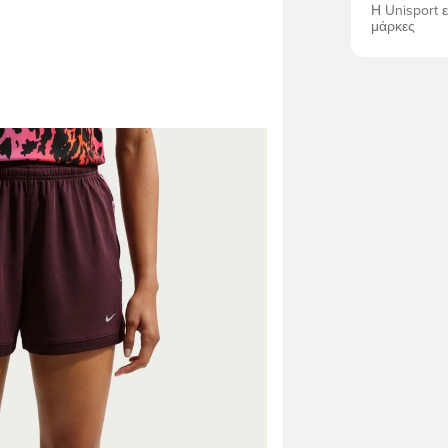
Η Unisport 
μάρκες