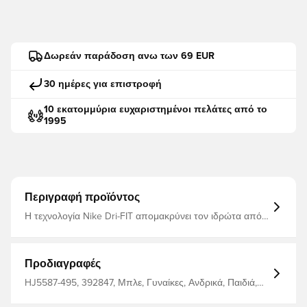
Δωρεάν παράδοση ανω των 69 EUR
30 ημέρες για επιστροφή
10 εκατομμύρια ευχαριστημένοι πελάτες από το
1995
Περιγραφή προϊόντος
Η τεχνολογία Nike Dri-FIT απομακρύνει τον ιδρώτα από
το δέρμα σας για ταχύτερη εξάτμιση, βοηθώντας σας να
παραμείνετε στεγνοί και άνετοι. Ο σχεδιασμός ρεπλίκα
σας δίνει λεπτομέρειες που διαμορφώνονται σύμφωνα
με αυτό που φοράει η ομάδα. 100% πολυεστέρας
Προδιαγραφές
Πλύσιμο στο πλυντήριο
HJ5587-495, 392847, Μπλε, Γυναίκες, Ανδρικά, Παιδιά,
Κοντό, Σορτς ποδοσφαίρου, Nike, Σπιτικά Σετ, This
Product Is Made With 100% Recycled Polyester Fibers,