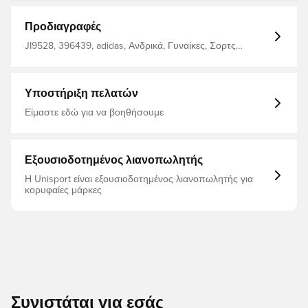
στεγνούς και δροσερούς Ίδιο σχέδιο με το οποίο
χρησιμοποιούν οι παίκτες Κανονική εφαρμογή
Κατασκευασμένο από 100% πολυεστέρα.
Προδιαγραφές
JI9528, 396439, adidas, Ανδρικά, Γυναίκες, Σορτς
ποδοσφαίρου, Σπιτικά Σετ, Κοντό, Λευκό, Παιδιά,
2025/26
Υποστήριξη πελατών
Είμαστε εδώ για να βοηθήσουμε
Εξουσιοδοτημένος λιανοπωλητής
Η Unisport είναι εξουσιοδοτημένος λιανοπωλητής για
κορυφαίες μάρκες
Συνιστάται για εσάς