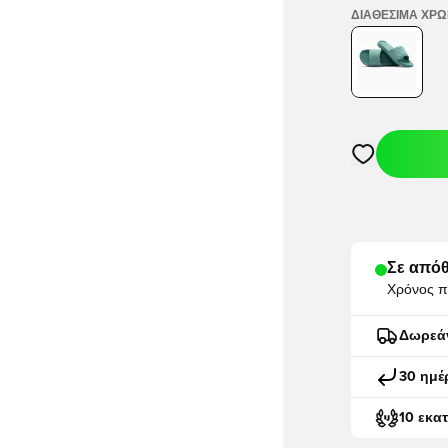
ΔΙΑΘΈΣΙΜΑ ΧΡ
Ανοίγει ένα M
Σε απόθ
Χρόνος π
Δωρεά
30 ημέ
10 εκα