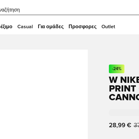
ναζήτηση
έξιμο
Casual
Για ομάδες
Προσφορες
Outlet
-
24
%
W NIK
PRINT
CANN
28,99 €
3