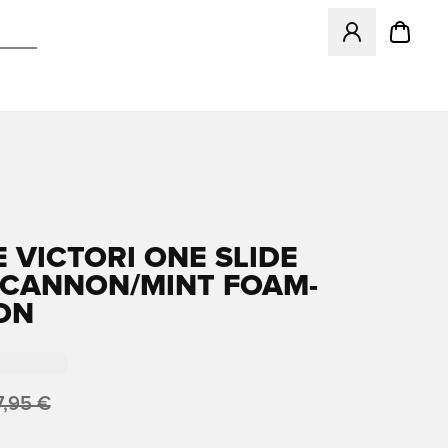
Ανοίγει ένα Moda
E VICTORI ONE SLIDE
 CANNON/MINT FOAM-
ON
7,95 €