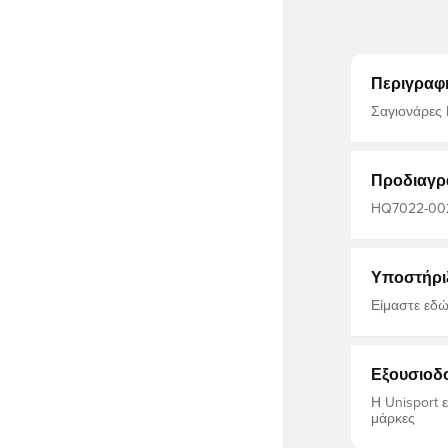
Περιγραφ
Σαγιονάρες 
Προδιαγρ
HQ7022-002
Υποστήρι
Είμαστε εδώ
Εξουσιοδ
Η Unisport 
μάρκες