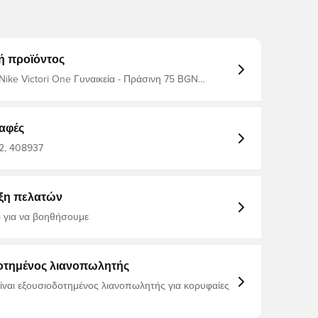
ή προϊόντος
Nike Victori One Γυναικεία - Πράσινη 75 BGN
Μάρκα: Nike Χρώματα_φίλτρων: πράσινο
αφές
, 408937
ξη πελατών
 για να βοηθήσουμε
οτημένος λιανοπωλητής
είναι εξουσιοδοτημένος λιανοπωλητής για κορυφαίες