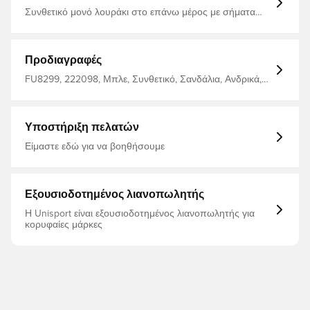
Συνθετικό μονό λουράκι στο επάνω μέρος με σήματα
adidas Badge of Sport Άνετη υφαντική επένδυση Το
υπόστρωμα Cloudfoam Plus φορτίζει τις μπαταρίες των
ποδιών σας με ωραία απαλή απορρόφηση κραδασμών
Πέλμα με περίγραμμα Η εξωτερική σόλα EVA προσφέρει
Προδιαγραφές
ελαφριά άνεση
FU8299, 222098, Μπλε, Συνθετικό, Σανδάλια, Ανδρικά,
Γυναίκες, Για ενήλικες, adidas Originals
Υποστήριξη πελατών
Είμαστε εδώ για να βοηθήσουμε
Εξουσιοδοτημένος λιανοπωλητής
Η Unisport είναι εξουσιοδοτημένος λιανοπωλητής για
κορυφαίες μάρκες