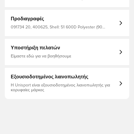
Παραγωγός: Πούμα Ημερομηνίες κατασκευαστή: Puma
SE, Puma Way 1, 91074 Χερζογκεναουράχ, DE
φίλτρο_χρώματα: Κόκκινο Κρασί
Προδιαγραφές
091734 20, 400625, Shell: 51 600D Polyester (90
Recycled)42 Poly Mesh(100 Recycled)7 150D Polyester
(95 Recycled)Lining: 100 150D Polyester (95 Recycled),
Ανδρικά, Κόκκινο, PUMA, Σακίδιο, Παιδιά
Υποστήριξη πελατών
Είμαστε εδώ για να βοηθήσουμε
Εξουσιοδοτημένος λιανοπωλητής
Η Unisport είναι εξουσιοδοτημένος λιανοπωλητής για
κορυφαίες μάρκες