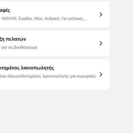
 σας να μην είναι ποτέ μακριά από το χέρι 2 τσέπες
 φερμουάρ για να κρατάτε τον εξοπλισμό σας
αφές
οργανωμένο και εύκολο να το πιάσετε 100% πολυεστέρας
430046, Σακίδιο, Nike, Ανδρικά, Για ενήλικες,
ξη πελατών
 για να βοηθήσουμε
οτημένος λιανοπωλητής
είναι εξουσιοδοτημένος λιανοπωλητής για κορυφαίες