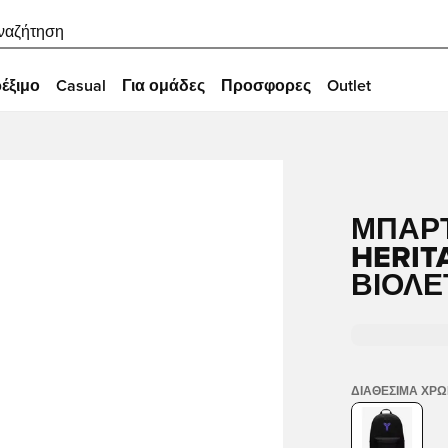
ναζήτηση
έξιμο
Casual
Για ομάδες
Προσφορες
Outlet
ΜΠΑΡΤ
HERIT
ΒΙΟΛΈ
ΔΙΑΘΈΣΙΜΑ ΧΡ