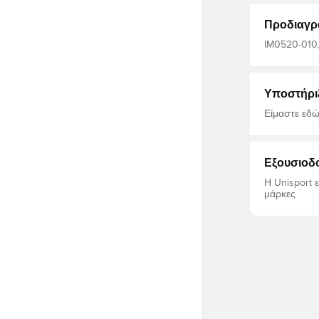
υπολογιστής
αξεσουάρ με
Προδιαγρ
IM0520-010, 
Μάυρο
Υποστήρι
Είμαστε εδώ
Εξουσιοδ
Η Unisport 
μάρκες