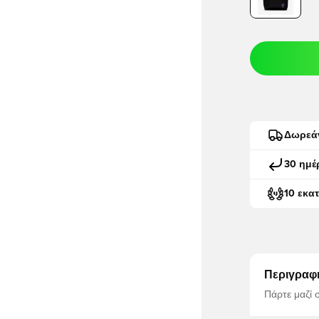
Δωρεά
30 ημέ
10 εκα
Περιγραφ
Πάρτε μαζί 
Το ευρύχωρο
να χωρέσει 