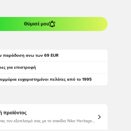
Θύμισέ μου
ν παράδοση ανω των 69 EUR
ρες για επιστροφή
τομμύρια ευχαριστημένοι πελάτες από το 1995
ή προϊόντος
σας τον εξοπλισμό σας με το σακίδιο Nike Heritage
 κύριο διαμέρισμα διαθέτει ένα μανίκι που μπορεί
έως και ένα φορητό υπολογιστή 15", ώστε ο