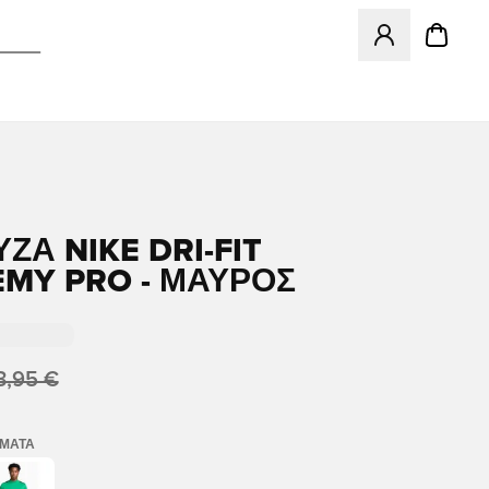
Ανοίγει ένα Moda
ΖΑ NIKE DRI-FIT
MY PRO - ΜΑΎΡΟΣ
3,95 €
ΏΜΑΤΑ