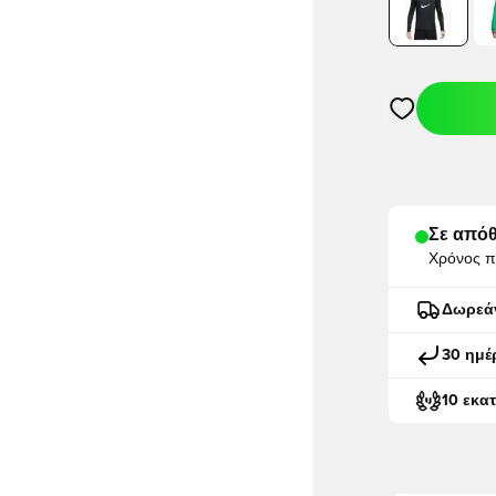
Ανοίγει ένα M
Σε απόθ
Χρόνος π
Δωρεά
30 ημέ
10 εκα