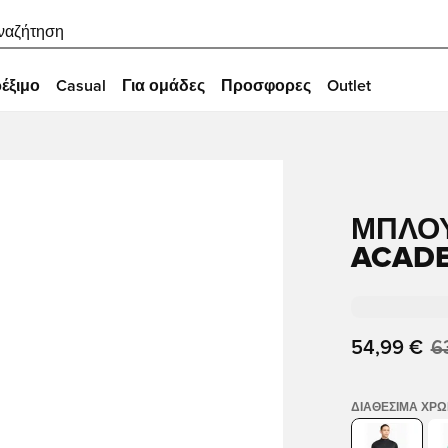
ναζήτηση
έξιμο
Casual
Για ομάδες
Προσφορες
Outlet
ΜΠΛΟΎ
ACADE
54,99 €
6
ΔΙΑΘΈΣΙΜΑ ΧΡ