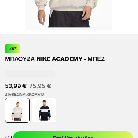
-
29
%
ΜΠΛΟΎΖΑ NIKE ACADEMY - ΜΠΕΖ
53,99 €
75,95 €
ΔΙΑΘΈΣΙΜΑ ΧΡΏΜΑΤΑ