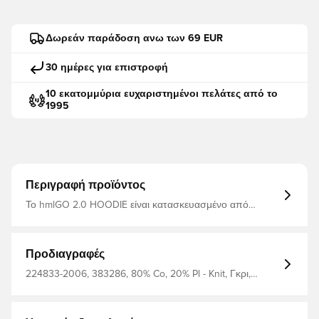
Δωρεάν παράδοση ανω των 69 EUR
30 ημέρες για επιστροφή
10 εκατομμύρια ευχαριστημένοι πελάτες από το
1995
Περιγραφή προϊόντος
Το hmlGO 2.0 HOODIE είναι κατασκευασμένο από
μαλακό ύφασμα ιδρώτα από οργανικό βαμβάκι και
ανακυκλωμένο πολυεστέρα. Ιδανικό ως πρόσθετο
στρώμα όταν πέσει η θερμοκρασία. Αυτό το φούτερ έχει
απλό στυλ με τσέπη καγκουρό και ρυθμιζόμενο κορδόνι
Προδιαγραφές
περίσφιξης στην κουκούλα, καθώς και κεντημένο
λογότυπο στο στήθος. Μαλακό ύφασμα ιδρώτα
224833-2006, 383286, 80% Co, 20% Pl - Knit, Γκρι,
Βιολογικό βαμβάκι και ανακυκλωμένος πολυεστέρας
Μακριά μανίκια, Φούτερ, Ανδρικά, Για ενήλικες, Hummel
Τσέπη καγκουρό Ρυθμιζόμενο κορδόνι περίσφιξης στην
κουκούλα Κεντημένο λογότυπο στο στήθος 80%