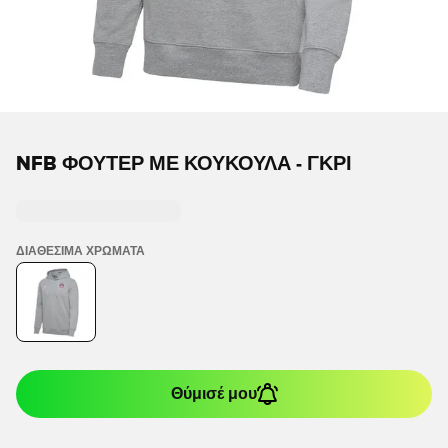
NFB ΦΟΎΤΕΡ ΜΕ ΚΟΥΚΟΎΛΑ - ΓΚΡΙ
ΔΙΑΘΈΣΙΜΑ ΧΡΏΜΑΤΑ
Θύμισέ μου