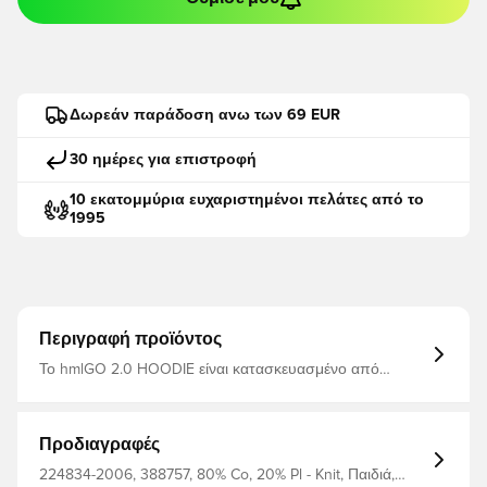
Δωρεάν παράδοση ανω των 69 EUR
30 ημέρες για επιστροφή
10 εκατομμύρια ευχαριστημένοι πελάτες από το
1995
Περιγραφή προϊόντος
Το hmlGO 2.0 HOODIE είναι κατασκευασμένο από
μαλακό ύφασμα ιδρώτα από οργανικό βαμβάκι και
ανακυκλωμένο πολυεστέρα. Ιδανικό ως πρόσθετο
στρώμα όταν πέσει η θερμοκρασία. Αυτό το φούτερ έχει
απλό στυλ με τσέπη καγκουρό και ρυθμιζόμενο κορδόνι
Προδιαγραφές
περίσφιξης στην κουκούλα, καθώς και κεντημένο
λογότυπο στο στήθος. Μαλακό ύφασμα ιδρώτα
224834-2006, 388757, 80% Co, 20% Pl - Knit, Παιδιά,