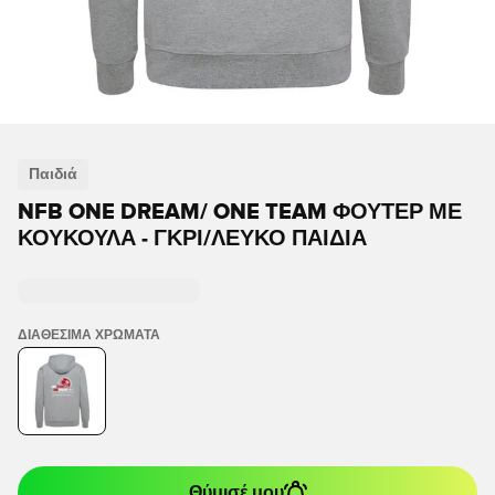
Παιδιά
NFB ONE DREAM/ ONE TEAM ΦΟΎΤΕΡ ΜΕ
ΚΟΥΚΟΎΛΑ - ΓΚΡΙ/ΛΕΥΚΌ ΠΑΙΔΙΆ
ΔΙΑΘΈΣΙΜΑ ΧΡΏΜΑΤΑ
Θύμισέ μου