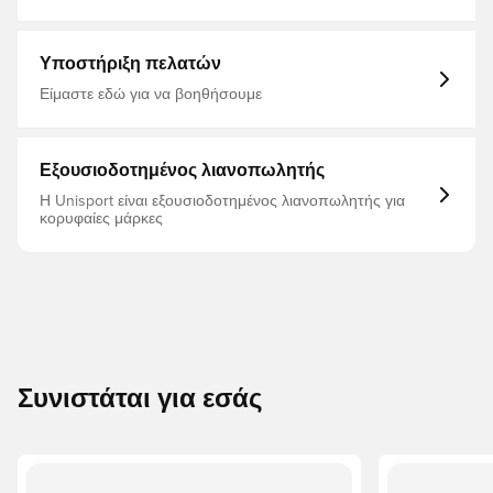
Βιολογικό βαμβάκι και ανακυκλωμένος πολυεστέρας
Γυναίκες, Ανδρικά, Γκρι, Μακριά μανίκια, Φούτερ,
Τσέπη καγκουρό Ρυθμιζόμενο κορδόνι περίσφιξης στην
Hummel
κουκούλα Κεντημένο λογότυπο στο στήθος 80%
οργανικό βαμβάκι 20% ανακυκλωμένος πολυεστέρας
Υποστήριξη πελατών
Είμαστε εδώ για να βοηθήσουμε
Εξουσιοδοτημένος λιανοπωλητής
Η Unisport είναι εξουσιοδοτημένος λιανοπωλητής για
κορυφαίες μάρκες
Συνιστάται για εσάς