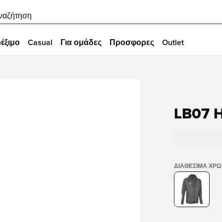
ναζήτηση
έξιμο
Casual
Για ομάδες
Προσφορες
Outlet
LB07 
ΔΙΑΘΈΣΙΜΑ ΧΡ