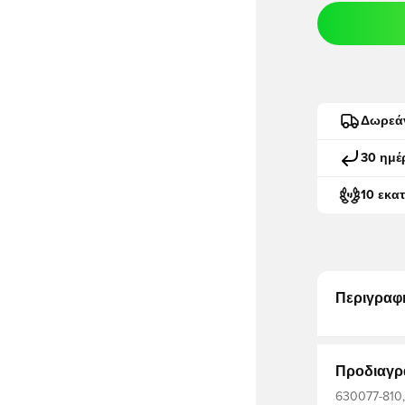
Δωρεά
30 ημέ
10 εκα
Περιγραφ
Προδιαγρ
630077-810, 