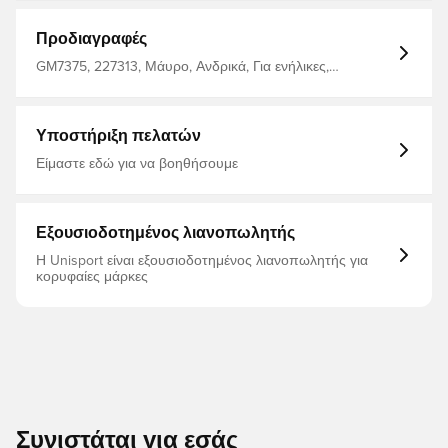
πολυεστέρας Μπροστινές τσέπες με φερμουάρ Μήκος
τριών τεταρτημάτων Πρίμγκριν
Προδιαγραφές
GM7375, 227313, Μάυρο, Ανδρικά, Για ενήλικες,
Παντελόνια προπόνησης, adidas
Υποστήριξη πελατών
Είμαστε εδώ για να βοηθήσουμε
Εξουσιοδοτημένος λιανοπωλητής
Η Unisport είναι εξουσιοδοτημένος λιανοπωλητής για
κορυφαίες μάρκες
Συνιστάται για εσάς