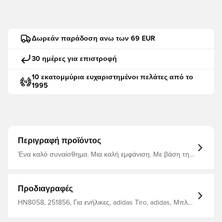
Δωρεάν παράδοση ανω των 69 EUR
30 ημέρες για επιστροφή
10 εκατομμύρια ευχαριστημένοι πελάτες από το
1995
Περιγραφή προϊόντος
Ένα καλό συναίσθημα. Μια καλή εμφάνιση. Με βάση την
ποδοσφαιρική κληρονομιά, αυτά τα παιδικά παντελόνια
Tiro 21 είναι φτιαγμένα για απόδοση εντός και εκτός
γηπέδου. Είναι σχεδιασμένα για κίνηση και το υλικό
AEROREADY που απομακρύνει την υγρασία διατηρεί την
Προδιαγραφές
αυτοπεποίθησή σας. Είναι επίσης κατασκευασμένα από
ανακυκλωμένα υλικά ως ένα μικρό βήμα στη συμβολή
HN8058, 251856, Για ενήλικες, adidas Tiro, adidas, Μπλε,
της adidas στη μείωση των πλαστικών απορριμμάτων.
Ανδρικά, Παντελόνια προπόνησης, Μακρύ
Αυτό το προϊόν είναι κατασκευασμένο με Primegreen, το