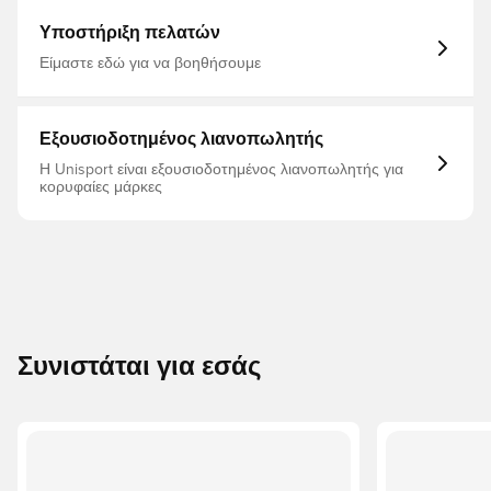
οποίο είναι ανακυκλωμένα υλικά υψηλής απόδοσης.
Κανονική εφαρμογή με στενά παντελόνια Ελαστική μέση
Υποστήριξη πελατών
με κορδόνι περίσφιξης Διπλή πλέξη από 100%
ανακυκλωμένο πολυεστέρα Απορροφητικό υγρασίας
Είμαστε εδώ για να βοηθήσουμε
Μπροστινές τσέπες με φερμουάρ Φερμουάρ στους
αστραγάλους Ραβδωτά ένθετα στα κάτω πόδια
Πρίμγκριν
Εξουσιοδοτημένος λιανοπωλητής
Η Unisport είναι εξουσιοδοτημένος λιανοπωλητής για
κορυφαίες μάρκες
Συνιστάται για εσάς