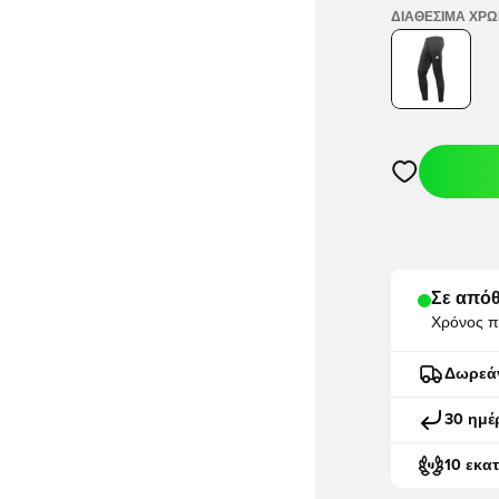
ΔΙΑΘΈΣΙΜΑ ΧΡ
Ανοίγει ένα M
Σε απόθ
Χρόνος π
Δωρεά
30 ημέ
10 εκα