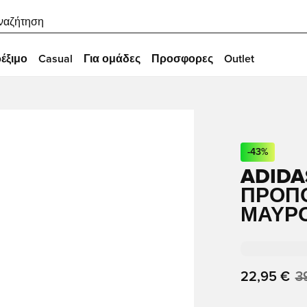
ναζήτηση
έξιμο
Casual
Για ομάδες
Προσφορες
Outlet
-
43
%
ADIDA
ΠΡΟΠΌ
ΜΑΎΡ
22,95 €
3