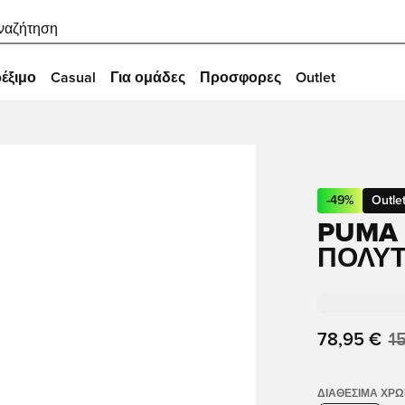
ναζήτηση
έξιμο
Casual
Για ομάδες
Προσφορες
Outlet
-
49
%
Outle
PUMA
ΠΟΛΥΤ
78,95 €
1
ΔΙΑΘΈΣΙΜΑ ΧΡ