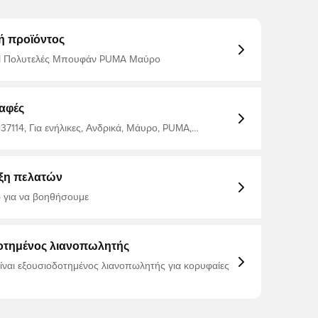
ή προϊόντος
 Πολυτελές Μπουφάν PUMA Μαύρο
αφές
37114, Για ενήλικες, Ανδρικά, Μάυρο, PUMA,
ριά μανίκια, Outer Material: 100% Nylon; Lining:
r; Filling: 100% Polyester; Rib: 1% Elastane, 8%
 91% Polyester; Insert: 100% Polyester
ξη πελατών
 για να βοηθήσουμε
οτημένος λιανοπωλητής
είναι εξουσιοδοτημένος λιανοπωλητής για κορυφαίες