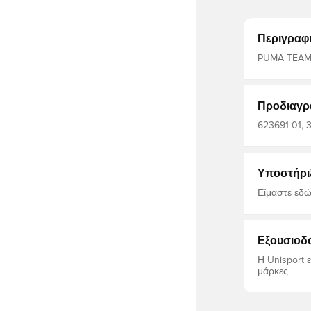
Περιγραφ
PUMA TEAM
Προδιαγρ
623691 01, 3
Μπουφάν, Μακ
100% Polyeste
Nylon,
Υποστήρι
Είμαστε εδώ
Εξουσιοδ
Η Unisport 
μάρκες