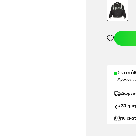
Ανοίγει ένα M
Σε απόθ
Χρόνος π
Δωρεά
30 ημέ
10 εκα