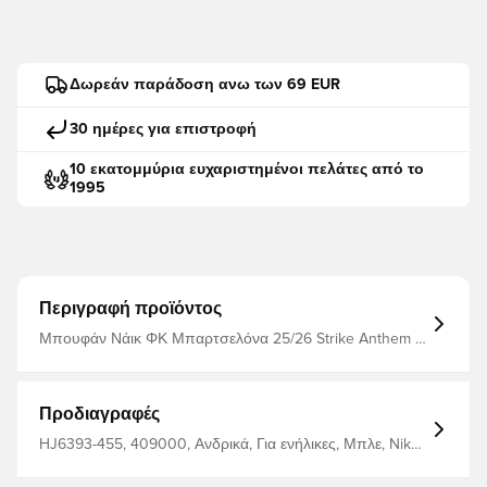
Δωρεάν παράδοση ανω των 69 EUR
30 ημέρες για επιστροφή
10 εκατομμύρια ευχαριστημένοι πελάτες από το
1995
Περιγραφή προϊόντος
Μπουφάν Νάικ ΦΚ Μπαρτσελόνα 25/26 Strike Anthem -
Μπλε 58000 HUF Κατασκευαστής: Nike
Χρώματα_φίλτρου: Μπλε
Προδιαγραφές
HJ6393-455, 409000, Ανδρικά, Για ενήλικες, Μπλε, Nike,
Μπουφάν