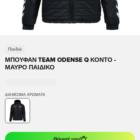
Παιδιά
ΜΠΟΥΦΆΝ TEAM ODENSE Q ΚΟΝΤΌ -
ΜΑΎΡΟ ΠΑΙΔΙΚΌ
ΔΙΑΘΈΣΙΜΑ ΧΡΏΜΑΤΑ
Θύμισέ μου