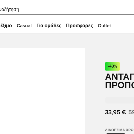
ναζήτηση
έξιμο
Casual
Για ομάδες
Προσφορες
Outlet
-
43
%
ΑΝΤΑΓ
ΠΡΟΠΌ
33,95 €
5
ΔΙΑΘΈΣΙΜΑ ΧΡ