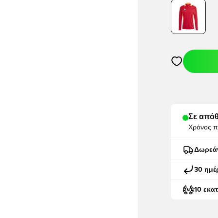
Ανοίγει ένα M
Σε απόθ
Χρόνος π
Δωρεά
30 ημέ
10 εκα