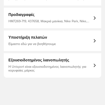
πλαϊνές τσέπες για εύκολη αποθήκευση.
υδατοαπωθητικό φινίρισμα. κανονική εφαρμογή.
Κατασκευασμένο από 100% ανακυκλωμένο πολυεστέρα.
Προδιαγραφές
HM7269-719, 437658, Μακριά μανίκια, Nike Park, Nike,
Μπουφάν βροχής, This Product Is Made With At Least
75% Recycled Polyester Fibers, Γυναίκες, Ανδρικά,
Παιδιά, Κίτρινο
Υποστήριξη πελατών
Είμαστε εδώ για να βοηθήσουμε
Εξουσιοδοτημένος λιανοπωλητής
Η Unisport είναι εξουσιοδοτημένος λιανοπωλητής για
κορυφαίες μάρκες