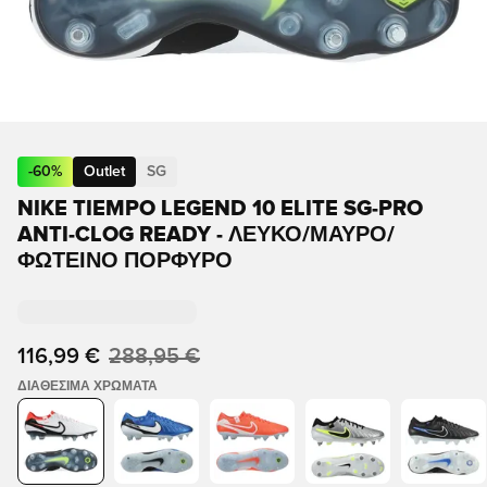
-
60
%
Outlet
SG
NIKE TIEMPO LEGEND 10 ELITE SG-PRO
ANTI-CLOG READY - ΛΕΥΚΌ/ΜΑΎΡΟ/
ΦΩΤΕΙΝΌ ΠΟΡΦΥΡΌ
116,99 €
288,95 €
ΔΙΑΘΈΣΙΜΑ ΧΡΏΜΑΤΑ