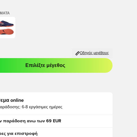
ΏΜΑΤΑ
Οδηγός μεγέθους
Επιλέξτε μέγεθος
odal για να συνδεθείτε ή να εγγραφείτε ως μέλος
εμα online
αράδοσης:
6-8 εργάσιμες ημέρες
ν παράδοση ανω των 69 EUR
ρες για επιστροφή