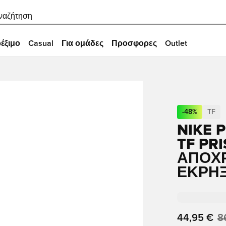
ναζήτηση
έξιμο
Casual
Για ομάδες
Προσφορες
Outlet
-
48
%
TF
NIKE 
TF PR
ΑΠΌΧ
ΈΚΡΗ
44,95 €
8