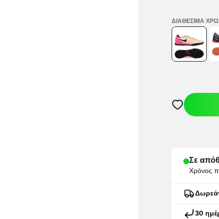
ΔΙΑΘΈΣΙΜΑ ΧΡ
Ανοίγει ένα M
Σε απόθ
Χρόνος π
Δωρεά
30 ημέ