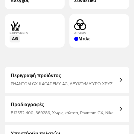
Έλεγχος
Συνθετικό
ΕΠΙΦΆΝΕΙΑ
ΧΡΏΜΑ
Μπλε
AG
Περιγραφή προϊόντος
PHANTOM GX II ACADEMY AG, ΛΕΥΚΌ/ΜΑΎΡΟ-ΧΡΥΣΌ
ΝΌΜΙΣΜΑ MTLC, 4
Προδιαγραφές
FJ2552-400, 369286, Χωρίς κάλτσα, Phantom GX, Nike,
Έλεγχος, Ανδρικά, Γυναίκες, Για ενήλικες, Μπότες
ποδοσφαίρου, Καλή, Τεχνητό γρασίδι (AG), Academy,
Συνθετικό, Μπλε, Nike Mad Ambition
Υποστήριξη πελατών