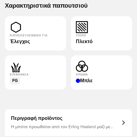
Χαρακτηριστικά παπουτσιού
ΚΑΤΑΣΚΕΥΑΣΜΈΝΟ ΓΙΑ
ΥΛΙΚΌ
Έλεγχος
Πλεκτό
ΕΠΙΦΆΝΕΙΑ
ΧΡΏΜΑ
Μπλε
FG
Περιγραφή προϊόντος
Η μπότα προωθείται από τον Erling Haaland μαζί με
άλλους σούπερ σταρ Το Phantom 6 σηματοδοτεί το
επόμενο κεφάλαιο στο ταξίδι της Nike προς την ακρίβεια