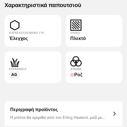
Χαρακτηριστικά παπουτσιού
ΚΑΤΑΣΚΕΥΑΣΜΈΝΟ ΓΙΑ
ΥΛΙΚΌ
Έλεγχος
Πλεκτό
ΕΠΙΦΆΝΕΙΑ
ΧΡΏΜΑ
Ροζ
AG
Περιγραφή προϊόντος
Η μπότα θα εγκριθεί από τον Erling Haaland, μαζί με
άλλους παίκτες σούπερ σταρ Το Phantom 6 προσφέρει
μια επανασχεδιασμένη εφαρμογή με βελτιωμένη