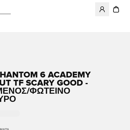
Ανοίγει ένα Moda
PHANTOM 6 ACADEMY
UT TF SCARY GOOD -
ΜΈΝΟΣ/ΦΩΤΕΙΝΌ
ΥΡΌ