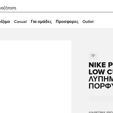
ναζήτηση
έξιμο
Casual
Για ομάδες
Προσφορες
Outlet
TF
NIKE 
LOW C
ΛΥΠΗ
ΠΟΡΦ