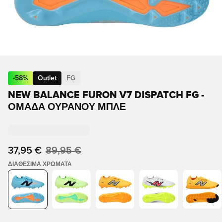
-
58
%
Outlet
FG
NEW BALANCE FURON V7 DISPATCH FG -
ΟΜΆΔΑ ΟΥΡΑΝΟΎ ΜΠΛΕ
37,95 €
89,95 €
ΔΙΑΘΈΣΙΜΑ ΧΡΏΜΑΤΑ