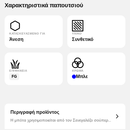
Χαρακτηριστικά παπουτσιού
ΚΑΤΑΣΚΕΥΑΣΜΈΝΟ ΓΙΑ
ΥΛΙΚΌ
Άνεση
Συνθετικό
ΕΠΙΦΆΝΕΙΑ
ΧΡΏΜΑ
Μπλε
FG
Περιγραφή προϊόντος
Η μπότα χρησιμοποιείται από τον Σενεγαλέζο σούπερ
σταρ Sadio Mané Συνθετικό επάνω μέρος από ανθεκτικό
υλικό PU, το οποίο παρέχει καλή αντοχή ενώ