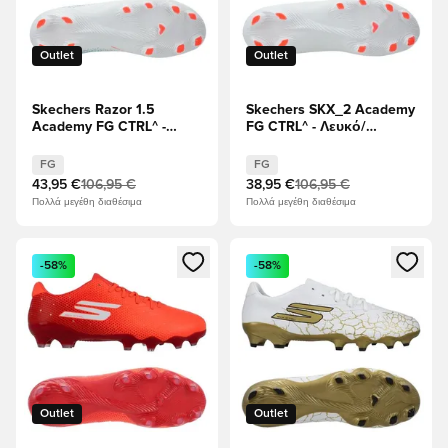
Outlet
Outlet
Skechers Razor 1.5
Skechers SKX_2 Academy
Academy FG CTRL^ -
FG CTRL^ - Λευκό/
Λευκό/Τυρκουάζ
Τυρκουάζ
FG
FG
43,95 €
106,95 €
38,95 €
106,95 €
Πολλά μεγέθη διαθέσιμα
Πολλά μεγέθη διαθέσιμα
Ανοίγει ένα Modal για να συνδεθείτε ή να εγγραφείτε ως μέλ
Ανοίγει ένα Modal για να συνδ
-58%
-58%
Outlet
Outlet