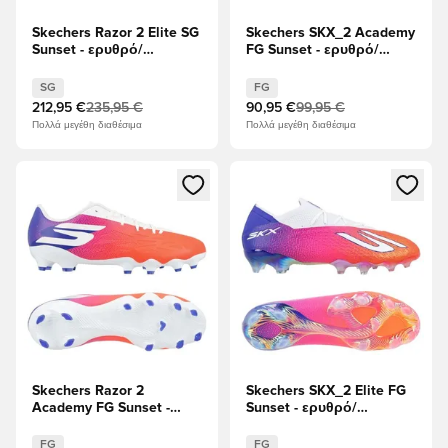
Skechers Razor 2 Elite SG
Skechers SKX_2 Academy
Sunset - ερυθρό/
FG Sunset - ερυθρό/
λυπημένος/Λευκό
λυπημένος/Λευκό
SG
FG
212,95 €
235,95 €
90,95 €
99,95 €
Πολλά μεγέθη διαθέσιμα
Πολλά μεγέθη διαθέσιμα
Ανοίγει ένα Modal για να συνδεθείτε ή να εγγραφείτε ως μέλ
Ανοίγει ένα Modal για να συνδ
Skechers Razor 2
Skechers SKX_2 Elite FG
Academy FG Sunset -
Sunset - ερυθρό/
Λευκό/ερυθρό/
λυπημένος/Λευκό
λυπημένος
FG
FG