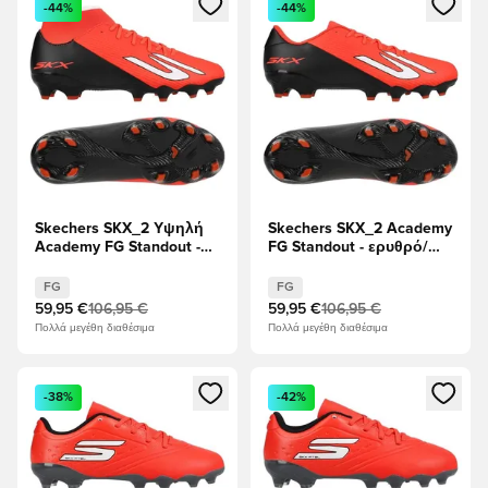
-44%
-44%
Skechers SKX_2 Υψηλή
Skechers SKX_2 Academy
Academy FG Standout -
FG Standout - ερυθρό/
ερυθρό/μαύρο
μαύρο
FG
FG
59,95 €
106,95 €
59,95 €
106,95 €
Πολλά μεγέθη διαθέσιμα
Πολλά μεγέθη διαθέσιμα
Ανοίγει ένα Modal για να συνδεθείτε ή να εγγραφείτε ως μέλ
Ανοίγει ένα Modal για να συνδ
-38%
-42%