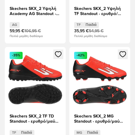
Skechers SKX_2 Υψηλή
Skechers SKX_2 Υψηλή
Academy AG Standout -
TF Standout - ερυθρό/
ερυθρό/μαύρο
μαύρο Παιδιά
AG
TF
Παιδιά
59,95 €
106,95 €
35,95 €
54,95 €
Πολλά μεγέθη διαθέσιμα
Πολλά μεγέθη διαθέσιμα
Ανοίγει ένα Modal για να συνδεθείτε ή να εγγραφείτε ως μέλ
Ανοίγει ένα Modal για να συνδ
-35%
-42%
Skechers SKX_2 TF TD
Skechers SKX_2 MG
Standout - ερυθρό/μαύρο
Standout - ερυθρό/μαύρο
Παιδιά
Παιδιά
TF
Παιδιά
MG
Παιδιά