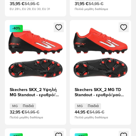
35,95 €
54,95 €
31,95 €
54,95 €
EU 28½, EU 29, EU 30, EU 31
Πολλά μεγέθη διαθέσιμα
Ανοίγει ένα Modal για να συνδεθείτε ή να εγγραφείτε ως μέλ
Ανοίγει ένα Modal για να συνδ
-40%
Skechers SKX_2 Υψηλή
Skechers SKX_2 MG TD
MG Standout - ερυθρό/
Standout - ερυθρό/μαύρο
μαύρο Παιδιά
Παιδιά
MG
Παιδιά
MG
Παιδιά
32,95 €
54,95 €
44,95 €
54,95 €
Πολλά μεγέθη διαθέσιμα
Πολλά μεγέθη διαθέσιμα
Ανοίγει ένα Modal για να συνδεθείτε ή να εγγραφείτε ως μέλ
Ανοίγει ένα Modal για να συνδ