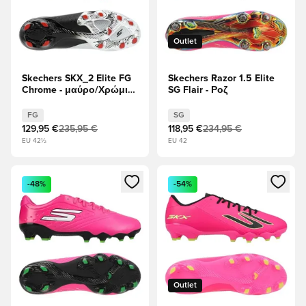
Outlet
Skechers SKX_2 Elite FG
Skechers Razor 1.5 Elite
Chrome - μαύρο/Χρώμιο
SG Flair - Ροζ
ΠΕΡΙΟΡΙΣΜΈΝΗ
ΈΚΔΟΣΗ
FG
SG
129,95 €
235,95 €
118,95 €
234,95 €
EU 42½
EU 42
Ανοίγει ένα Modal για να συνδεθείτε ή να εγγραφείτε ως μέλ
Ανοίγει ένα Modal για να συνδ
-48%
-54%
Outlet