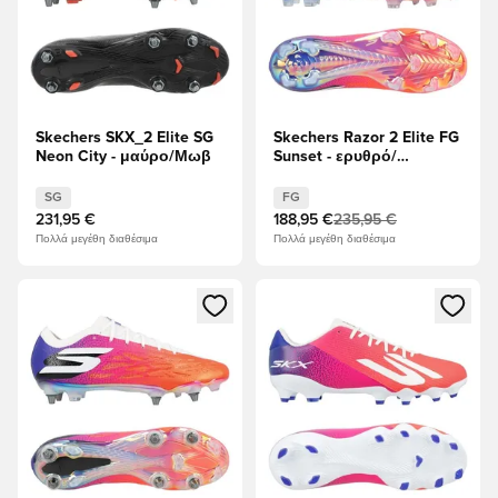
Skechers SKX_2 Elite SG
Skechers Razor 2 Elite FG
Neon City - μαύρο/Μωβ
Sunset - ερυθρό/
λυπημένος/Λευκό
SG
FG
231,95 €
188,95 €
235,95 €
Πολλά μεγέθη διαθέσιμα
Πολλά μεγέθη διαθέσιμα
Ανοίγει ένα Modal για να συνδεθείτε ή να εγγραφείτε ως μέλ
Ανοίγει ένα Modal για να συνδ