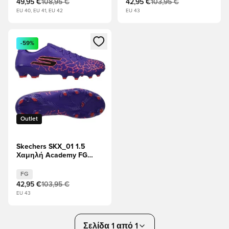
49,95 €
108,95 €
42,95 €
103,95 €
EU 40, EU 41, EU 42
EU 43
Ανοίγει ένα Modal για να συνδεθείτε ή να εγγραφείτε ως μέλ
-59%
Outlet
Skechers SKX_01 1.5
Χαμηλή Academy FG
Ignite - Μωβ
FG
42,95 €
103,95 €
EU 43
Σελίδα 1 από 1