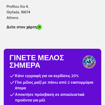
Profitou Ilia 4,
Glyfada, 16674
Athens
Δείτε στον χάρτη
ΓΊΝΕΤΕ ΜΈΛΟΣ
ΣΉΜΕΡΑ
Κάνε εγγραφή για να κερδίσεις 20%
Γίνε μέλος μαζί με πάνω από 2 εκατομμύρια
άτομα
Αποκτήσε πρόσβαση σε αποκλειστικά
προϊόντα για μέλ