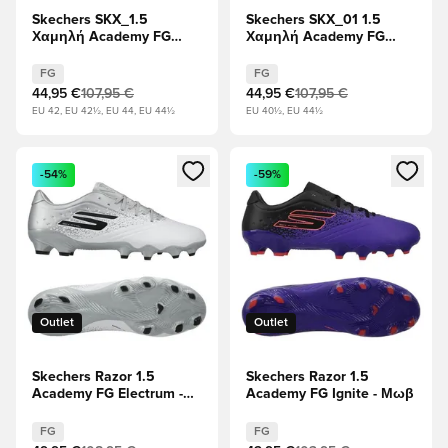
Skechers SKX_1.5
Skechers SKX_01 1.5
Χαμηλή Academy FG
Χαμηλή Academy FG
Harry Kane Player Edition
Electrum - Λευκό/Χρυσό
- ερυθρό/Λευκό
FG
FG
ΠΕΡΙΟΡΙΣΜΈΝΗ
44,95 €
107,95 €
44,95 €
107,95 €
ΈΚΔΟΣΗ
EU 42, EU 42½, EU 44, EU 44½
EU 40½, EU 44½
Ανοίγει ένα Modal για να συνδεθείτε ή να εγγραφείτε ως μέλ
Ανοίγει ένα Modal για να συνδ
-54%
-59%
Outlet
Outlet
Skechers Razor 1.5
Skechers Razor 1.5
Academy FG Electrum -
Academy FG Ignite - Μωβ
Λευκό/Ασήμι
FG
FG