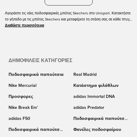
Αγοράστε τις νέες ποδοσφαιρικές μπότες Skechers στο Unisport. Κατακτήστε
το γήπεδο με τις μπότες Skechers και μεταφέρετε τη στάση σας σε κάθε πτυχή
της ζωής σας. Καθώς το σύγχρονο ποδόσφαιρο συνεχίζει να εξελίσσεται, το
Διαβάστε περισσότερα
ίδιο και οι σύγχρονες ποδοσφαιριστές και οι ποδοσφαιρικές μπότες της
Skechers το ενσωματώνουν τέλεια με την ακούραστη δουλειά τους για να
αποτελέσουν κόμβο άνεσης, καινοτομίας και στυλ σε όλα τα σημεία επαφής.
Παραγγείλετε τις ποδοσφαιρικές μπότες Skechers στο online Unisport με
γρήγορη παράδοση.
ΔΗΜΟΦΙΛΕΊΣ ΚΑΤΗΓΟΡΊΕΣ
Ποδοσφαιρικά παπούτσια
Real Madrid
Nike Mercurial
Κατάστημα φιλάθλων
Προσφορες
adidas Immortal DNA
Nike Break Em’
adidas Predator
adidas F50
Ποδοσφαιρικά παπούτσια
Puma
Ποδοσφαιρικά παπούτσια
Φανέλες ποδοσφαίρου
Nike