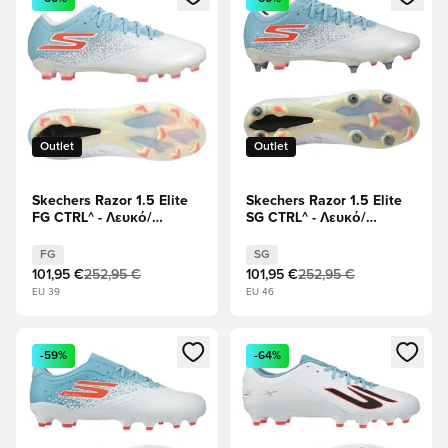
Outlet
Outlet
Skechers Razor 1.5 Elite
Skechers Razor 1.5 Elite
FG CTRL^ - Λευκό/
SG CTRL^ - Λευκό/
Τυρκουάζ
Τυρκουάζ
FG
SG
101,95 €
252,95 €
101,95 €
252,95 €
EU 39
EU 46
Ανοίγει ένα Modal για να συνδεθείτε ή να εγγραφείτε ως μέλ
Ανοίγει ένα Modal για να συνδ
-59%
-64%