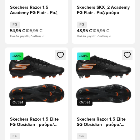
Skechers Razor 1.5
Skechers SKX_2 Academy
Academy FG Flair - Ροζ
FG Flair - Ροζ/μαύρο
FG
FG
54,95 €
105,95 €
48,95 €
105,95 €
Πολλά μεγέθη διαθέσιμα
Πολλά μεγέθη διαθέσιμα
Ανοίγει ένα Modal για να συνδεθείτε ή να εγγραφείτε ως μέλ
Ανοίγει ένα Modal για να συνδ
-65%
-60%
Outlet
Outlet
Skechers Razor 1.5 Elite
Skechers Razor 1.5 Elite
FG Obsidian - μαύρο/
SG Obsidian - μαύρο/
Πορτοκάλι
Πορτοκάλι
FG
SG