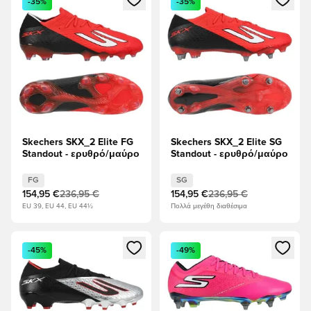
-35%
-35%
Skechers SKX_2 Elite FG
Skechers SKX_2 Elite SG
Standout - ερυθρό/μαύρο
Standout - ερυθρό/μαύρο
FG
SG
154,95 €
236,95 €
154,95 €
236,95 €
EU 39, EU 44, EU 44½
Πολλά μεγέθη διαθέσιμα
Ανοίγει ένα Modal για να συνδεθείτε ή να εγγραφείτε ως μέλ
Ανοίγει ένα Modal για να συνδ
-45%
-49%