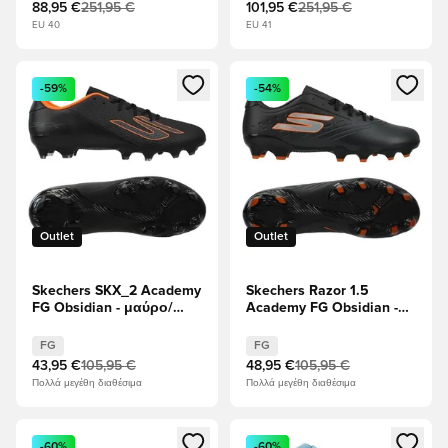
88,95 €
251,95 €
101,95 €
251,95 €
EU 40
EU 41
Ανοίγει ένα Modal για να συνδεθείτε ή να εγγραφείτε ως μέλ
Ανοίγει ένα Modal για να συνδ
-59%
-54%
Outlet
Outlet
Skechers SKX_2 Academy
Skechers Razor 1.5
FG Obsidian - μαύρο/
Academy FG Obsidian -
Πορτοκάλι
μαύρο/Πορτοκάλι
FG
FG
43,95 €
105,95 €
48,95 €
105,95 €
Πολλά μεγέθη διαθέσιμα
Πολλά μεγέθη διαθέσιμα
Ανοίγει ένα Modal για να συνδεθείτε ή να εγγραφείτε ως μέλ
Ανοίγει ένα Modal για να συνδ
-60%
-60%