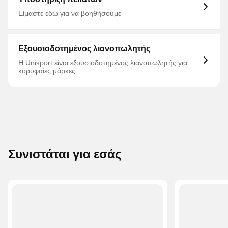
Unisport συνιστά στη Morelia Neo III να επιλέξετε ένα ½
αριθμό μικρότερο από το συνηθισμένο, καθώς το
Είμαστε εδώ για να βοηθήσουμε
μοντέλο είναι μεγάλο σε μέγεθος
Εξουσιοδοτημένος λιανοπωλητής
Η Unisport είναι εξουσιοδοτημένος λιανοπωλητής για
κορυφαίες μάρκες
Συνιστάται για εσάς