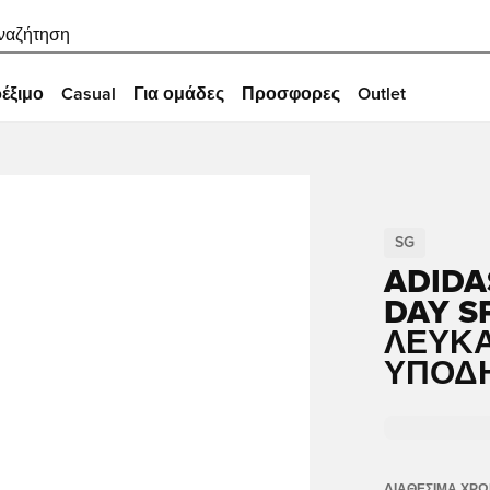
ναζήτηση
έξιμο
Casual
Για ομάδες
Προσφορες
Outlet
SG
ADIDA
DAY S
ΛΕΥΚΆ
ΥΠΟΔ