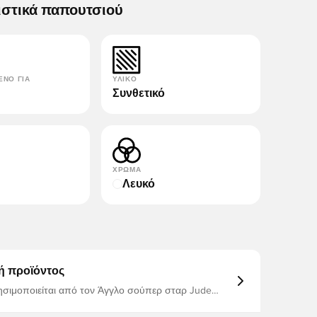
ιστικά παπουτσιού
ΈΝΟ ΓΙΑ
ΥΛΙΚΌ
Συνθετικό
ΧΡΏΜΑ
Λευκό
ή προϊόντος
σιμοποιείται από τον Άγγλο σούπερ σταρ Jude
 adidas γιορτάζει τρεις δεκαετίες κορυφαίων
 εντυπωσιακών μακρινών σουτ, γκολ από την