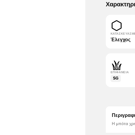
Χαρακτηρ
ΚΑΤΑΣΚΕΥΑΣΜ
Έλεγχος
ΕΠΙΦΆΝΕΙΑ
SG
Περιγραφ
Η μπότα χρη
Bellingham Η
παιχνιδιών,