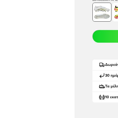
ΔΙΑΘΈΣΙΜΑ ΧΡ
Δωρεά
30 ημέ
Τα μέλ
10 εκα