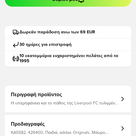
Δωρεάν παράδοση ανω των 69 EUR
30 ημέρες για επιστροφή
10 εκατομμύρια ευχαριστημένοι πελάτες από το
1995
Περιγραφή προϊόντος
Η υπερηφάνεια και το πάθος της Liverpool FC τυλιγμένα
σε μια ματιά από το παρελθόν του ποδοσφαίρου. Αυτή η
μπλούζα adidas juniorsize αποτίει φόρο τιμής στη μόδα
της βεράντας που μεταμόρφωσε την κουλτούρα των
θαυμαστών τη δεκαετία του '80. Η μπλούζα με
Προδιαγραφές
στρογγυλή λαιμόκοψη είναι κατασκευασμένη από
μαλακό ύφασμα terry και ταιριάζει εύκολα τόσο στα
KA5582, 426400, Παιδιά, adidas Originals, Μάυρο,