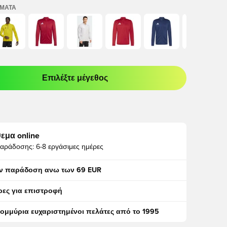
ΏΜΑΤΑ
Επιλέξτε μέγεθος
odal για να συνδεθείτε ή να εγγραφείτε ως μέλος
εμα online
αράδοσης:
6-8 εργάσιμες ημέρες
ν παράδοση ανω των 69 EUR
ρες για επιστροφή
τομμύρια ευχαριστημένοι πελάτες από το 1995