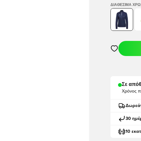
ΔΙΑΘΈΣΙΜΑ ΧΡ
Ανοίγει ένα M
Σε απόθ
Χρόνος π
Δωρεά
30 ημέ
10 εκα