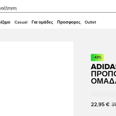
ναζήτηση
έξιμο
Casual
Για ομάδες
Προσφορες
Outlet
-
43
%
ADIDA
ΠΡΟΠΌ
ΟΜΆΔΑ
22,95 €
3