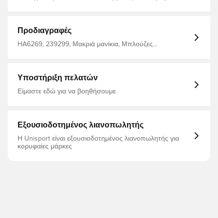
μήκος, παράλληλα με μακρύτερο πίσω μέρος Λεπτή
εφαρμογή Κατασκευασμένο από 100% ανακυκλωμένο
πολυεστέρα
Προδιαγραφές
HA6269, 239299, Μακριά μανίκια, Μπλούζες
προπόνησης, adidas Condivo, Ανδρικά, Για ενήλικες,
Μάυρο, adidas
Υποστήριξη πελατών
Είμαστε εδώ για να βοηθήσουμε
Εξουσιοδοτημένος λιανοπωλητής
Η Unisport είναι εξουσιοδοτημένος λιανοπωλητής για
κορυφαίες μάρκες