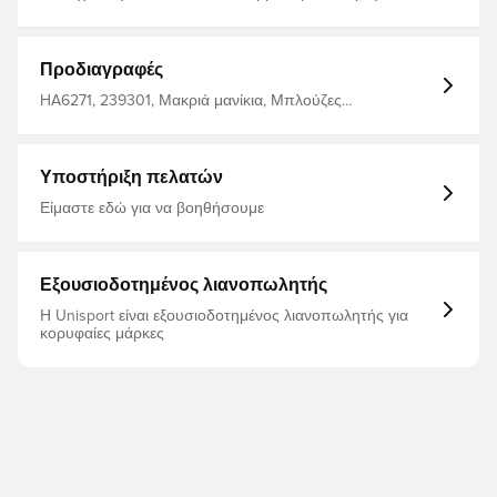
μήκος, παράλληλα με μακρύτερο πίσω μέρος Λεπτή
εφαρμογή Κατασκευασμένο από 100% ανακυκλωμένο
πολυεστέρα
Προδιαγραφές
HA6271, 239301, Μακριά μανίκια, Μπλούζες
προπόνησης, adidas Condivo, Ανδρικά, Για ενήλικες,
Μπλε, adidas
Υποστήριξη πελατών
Είμαστε εδώ για να βοηθήσουμε
Εξουσιοδοτημένος λιανοπωλητής
Η Unisport είναι εξουσιοδοτημένος λιανοπωλητής για
κορυφαίες μάρκες