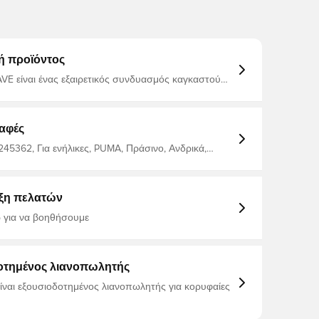
ή προϊόντος
E είναι ένας εξαιρετικός συνδυασμός καγκαστού
ειδούς, που μαζί ενώνουν ποτέ την ελαφριά ομάδα
υ PUMA Λογότυπο Pumacat στην άκρη Κανονική
ατασκευασμένο από 100% πολυεστέρα.
αφές
245362, Για ενήλικες, PUMA, Πράσινο, Ανδρικά,
οδοσφαίρου, Κοντά μανίκια
ξη πελατών
 για να βοηθήσουμε
οτημένος λιανοπωλητής
είναι εξουσιοδοτημένος λιανοπωλητής για κορυφαίες