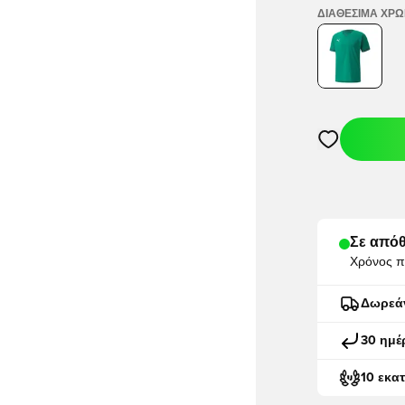
ΔΙΑΘΈΣΙΜΑ ΧΡ
Ανοίγει ένα M
Σε απόθ
Χρόνος π
Δωρεά
30 ημέ
10 εκα