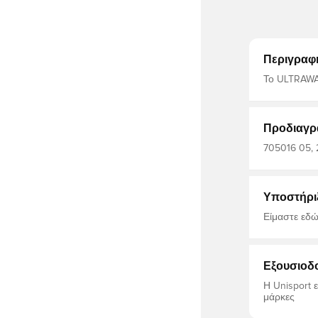
Περιγραφ
Το ULTRAWAV
και σχηματο
ποδοσφαίρο
θέση Κ
Προδιαγρ
705016 05, 
Μπλούζες π
Υποστήρι
Είμαστε εδώ
Εξουσιοδ
Η Unisport 
μάρκες