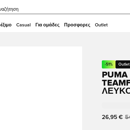
ναζήτηση
έξιμο
Casual
Για ομάδες
Προσφορες
Outlet
-
51
%
Outlet
PUMA 
TEAMF
ΛΕΥΚ
26,95 €
5