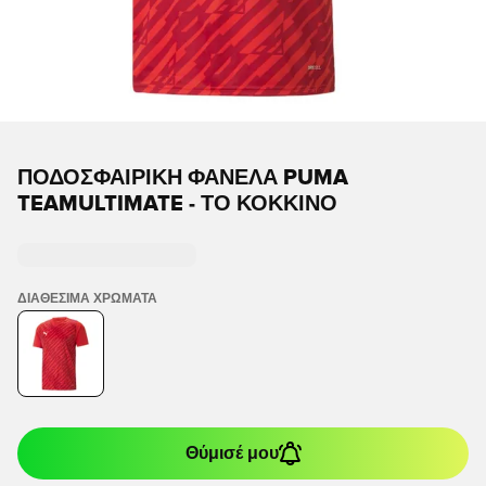
ΠΟΔΟΣΦΑΙΡΙΚΉ ΦΑΝΈΛΑ PUMA
TEAMULTIMATE - ΤΟ ΚΌΚΚΙΝΟ
ΔΙΑΘΈΣΙΜΑ ΧΡΏΜΑΤΑ
Θύμισέ μου