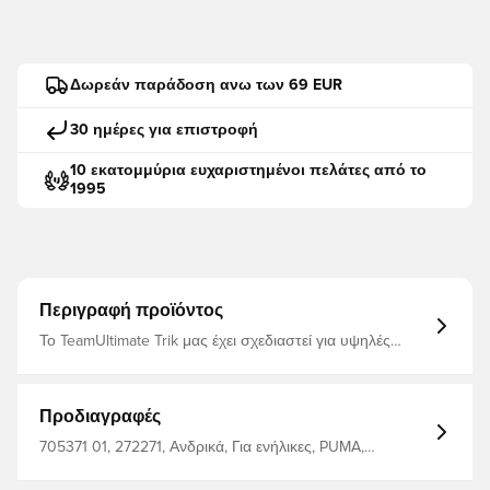
Δωρεάν παράδοση ανω των 69 EUR
30 ημέρες για επιστροφή
10 εκατομμύρια ευχαριστημένοι πελάτες από το
1995
Περιγραφή προϊόντος
Το TeamUltimate Trik μας έχει σχεδιαστεί για υψηλές
επιδόσεις στο πεδίο παιχνιδιού. Με το σχηματοειδές
σκυρόδεμα, τις λεπτομέρειες και το γεωμετρικό μοτίβο
μπορείτε να δείτε τον εαυτό σας και να σας οδηγήσετε,
όταν βλέπετε τον στόχο σας. Η τεχνολογία που οδηγεί
Προδιαγραφές
σε υγρασία επιτρέπει να μην δημιουργούνται οι ίδιοι οι
ενεργοί παίκτες κατά την προπόνηση στο Σάββατο.
705371 01, 272271, Ανδρικά, Για ενήλικες, PUMA,
Λεπτή εφαρμογή Σχέδιο γραφικών που μπορεί να
Μπλούζες ποδοσφαίρου, Κόκκινο, Outer Material: 100%
επαναληφθεί Εξώφυλλο V Λογότυπο γάτας PUMA στο
Polyester