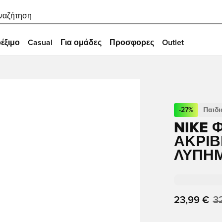
ναζήτηση
έξιμο
Casual
Για ομάδες
Προσφορες
Outlet
-
27
%
Παιδι
NIKE 
ΑΚΡΊΒΕ
ΛΥΠΗΜ
23,99 €
3