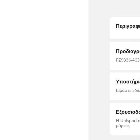
Περιγραφ
Προδιαγρ
FZ9336-463,
ποδοσφαίρου
Υποστήρι
Είμαστε εδώ
Εξουσιοδ
Η Unisport 
μάρκες