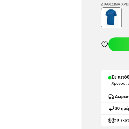
ΔΙΑΘΈΣΙΜΑ ΧΡ
Ανοίγει ένα M
Σε απόθ
Χρόνος π
Δωρεά
30 ημέ
10 εκα