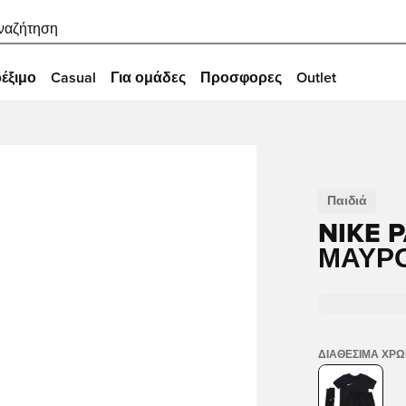
ναζήτηση
έξιμο
Casual
Για ομάδες
Προσφορες
Outlet
Παιδιά
NIKE P
ΜΑΎΡΟ
ΔΙΑΘΈΣΙΜΑ ΧΡ