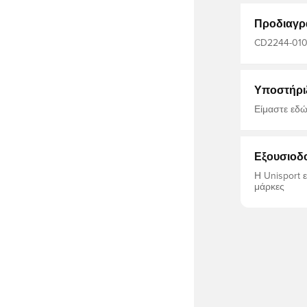
πολυεστέρα
Προδιαγρ
CD2244-010,
ποδοσφαίρου
Υποστήρι
Είμαστε εδώ
Εξουσιοδ
Η Unisport 
μάρκες