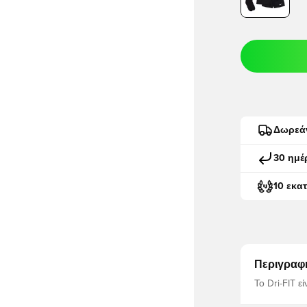
Δωρεά
30 ημέ
10 εκα
Περιγραφ
Το Dri-FIT ε
δροσερό και άνετο. Σορτς με ελαστι
εφαρμογή. κανονική εφαρμογή. Κατασκευασμένο από 100%