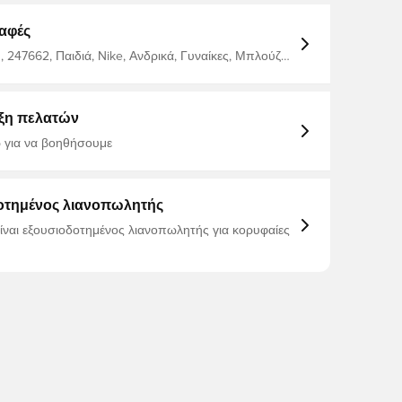
.
αφές
 247662, Παιδιά, Nike, Ανδρικά, Γυναίκες, Μπλούζες
, Κοντό, Κοντά μανίκια, Μάυρο, 100% Polyester
ξη πελατών
 για να βοηθήσουμε
οτημένος λιανοπωλητής
είναι εξουσιοδοτημένος λιανοπωλητής για κορυφαίες