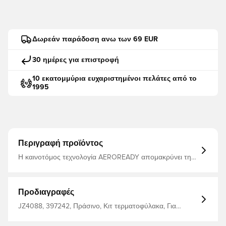
Δωρεάν παράδοση ανω των 69 EUR
30 ημέρες για επιστροφή
10 εκατομμύρια ευχαριστημένοι πελάτες από το
1995
Περιγραφή προϊόντος
Η καινοτόμος τεχνολογία AEROREADY απομακρύνει την
υγρασία από το σώμα σας, αφήνοντάς σας άνετους,
στεγνούς και δροσερούς - Ίδιο σχέδιο που
χρησιμοποιούν οι παίκτες - Λεπτή εφαρμογή
Κατασκευασμένο από 100% πολυεστέρα.
Προδιαγραφές
JZ4088, 397242, Πράσινο, Κιτ τερματοφύλακα, Για
ενήλικες, adidas, Ανδρικά, Μπλούζες ποδοσφαίρου,
Πουκάμισα φίλων, Κοντά μανίκια, 2025/26