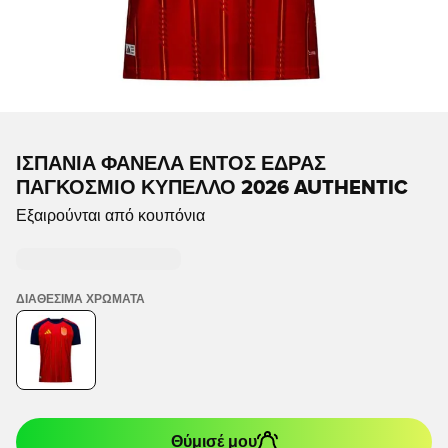
ΙΣΠΑΝΊΑ ΦΑΝΈΛΑ ΕΝΤΌΣ ΈΔΡΑΣ
ΠΑΓΚΌΣΜΙΟ ΚΎΠΕΛΛΟ 2026 AUTHENTIC
Εξαιρούνται από κουπόνια
ΔΙΑΘΈΣΙΜΑ ΧΡΏΜΑΤΑ
Θύμισέ μου