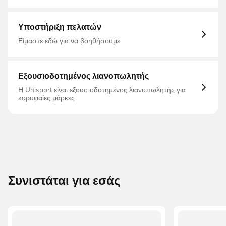
μοντέλο με την ίδια τεχνολογία που χρησιμοποιείται από
Μπλούζες ποδοσφαίρου, Κοντά μανίκια, Πουκάμισα
τους επαγγελματίες παίκτες Τεχνολογία CLIMACOOL+
παικτών, Σπιτικά Σετ, Παγκόσμιο Κύπελλο, Κόκκινο,
Λεπτή εφαρμογή Κατασκευασμένο από 100%
2026/27
πολυεστέρα.
Υποστήριξη πελατών
Είμαστε εδώ για να βοηθήσουμε
Εξουσιοδοτημένος λιανοπωλητής
Η Unisport είναι εξουσιοδοτημένος λιανοπωλητής για
κορυφαίες μάρκες
Συνιστάται για εσάς