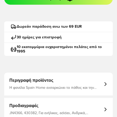
Δωρεάν παράδοση ανω των 69 EUR
30 ημέρες για επιστροφή
10 εκατομμύρια ευχαριστημένοι πελάτες από το
1995
Περιγραφή προϊόντος
Η φανέλα Spain Home ενσαρκώνει το πάθος και την
κομψότητα του ισπανικού ποδοσφαίρου. Τα έντονα
χρώματα και το εντυπωσιακό γραφικό με πινελιές
αναδεικνύουν τα κλασικά στοιχεία της ισπανικής
σημαίας, ενώ η λεπτομέρεια του λαιμού, εμπνευσμένη
Προδιαγραφές
από το «La Ñ», αποτίει φόρο τιμής στο παραδοσιακό
ιδιαίτερο στοιχείο της ισπανικής γλώσσας. Αυθεντικό
JN4366, 430382, Για ενήλικες, adidas, Ανδρικά,