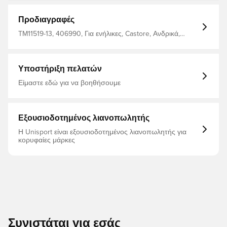
απόδοσης Ειδικά σχεδιασμένο για να εξασφαλίζει τη
βέλτιστη αναπνοή, αυτό το πουκάμισο σας κρατά
δροσερό και άνετο είτε κυριαρχείτε στο γήπεδο είτε
Προδιαγραφές
επευφημούτε από την κερκίδα. Κανονική εφαρμογή
Κατασκευασμένο από 100% πολυεστέρα.
TM11519-13, 406990, Για ενήλικες, Castore, Ανδρικά,
Μπλούζες ποδοσφαίρου, Πουκάμισα φίλων, Κοντά
μανίκια, 2025/26, Τρίτα κιτ, Μάυρο
Υποστήριξη πελατών
Είμαστε εδώ για να βοηθήσουμε
Εξουσιοδοτημένος λιανοπωλητής
Η Unisport είναι εξουσιοδοτημένος λιανοπωλητής για
κορυφαίες μάρκες
Συνιστάται για εσάς