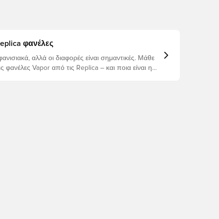
Replica φανέλες
ανισιακά, αλλά οι διαφορές είναι σημαντικές. Μάθε
τις φανέλες Vapor από τις Replica – και ποια είναι η
α σένα.