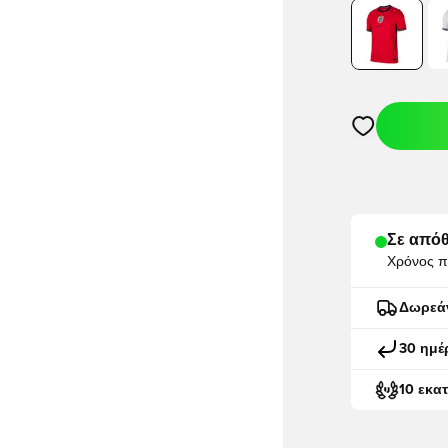
Ανοίγει ένα M
Σε απόθ
Χρόνος π
Δωρεά
30 ημέ
10 εκα