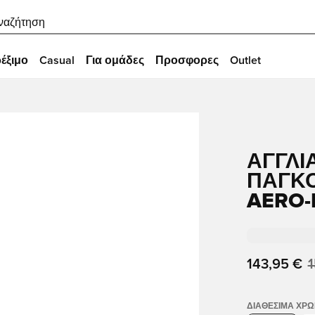
ναζήτηση
έξιμο
Casual
Για ομάδες
Προσφορες
Outlet
ΑΓΓΛΊ
ΠΑΓΚΌ
AERO-
143,95 €
1
ΔΙΑΘΈΣΙΜΑ ΧΡ