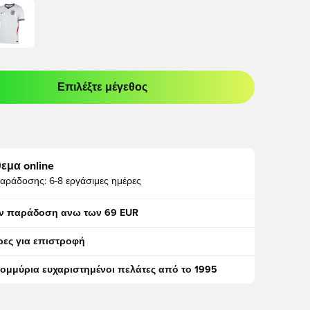
Επιλέξτε μέγεθος
odal για να συνδεθείτε ή να εγγραφείτε ως μέλος
εμα online
αράδοσης:
6-8 εργάσιμες ημέρες
ν παράδοση ανω των 69 EUR
ρες για επιστροφή
τομμύρια ευχαριστημένοι πελάτες από το 1995