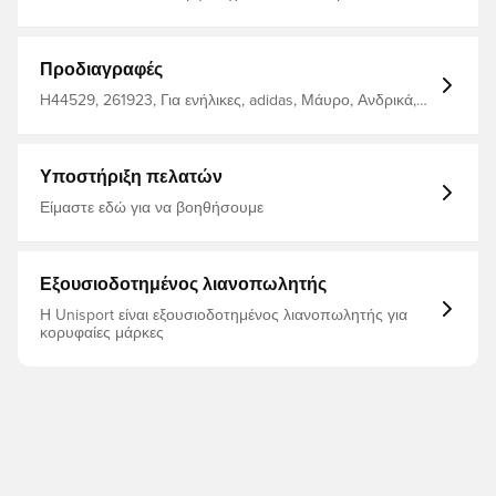
τεχνολογία AEROREADY απομακρύνει την υγρασία από
το σώμα, αφήνοντάς σας άνετους, στεγνούς και
δροσερούς Στρογγυλό λαιμό Κλασικές 3 ρίγες στα
πλάγια Μανίκια με πλέγμα 100% ανακυκλωμένος
Προδιαγραφές
πολυεστέρας διασύνδεσης
H44529, 261923, Για ενήλικες, adidas, Μάυρο, Ανδρικά,
Μπλούζες ποδοσφαίρου, Πουκάμισα φίλων, Κοντά
μανίκια
Υποστήριξη πελατών
Είμαστε εδώ για να βοηθήσουμε
Εξουσιοδοτημένος λιανοπωλητής
Η Unisport είναι εξουσιοδοτημένος λιανοπωλητής για
κορυφαίες μάρκες